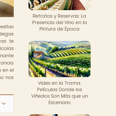
Retratos y Reservas: La
Presencia del Vino en la
esitas
Pintura de Época
odegas
vas te
ícolas
onante
tancia
 en el
no nos
Vides en la Trama:
Películas Donde los
Viñedos Son Más que un
Escenario