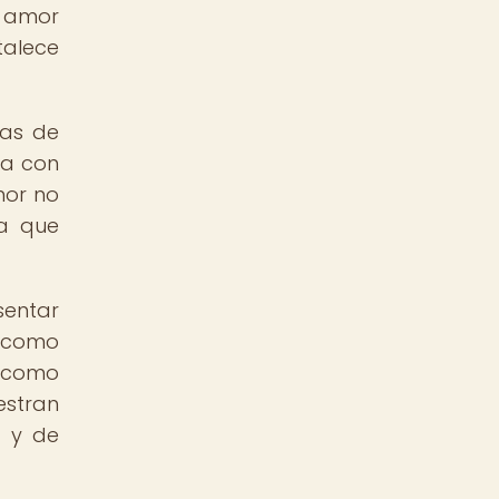
l amor
talece
ras de
ta con
mor no
da que
sentar
a como
 como
estran
a y de