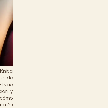
clásica
olo de
l vino
ción y
s cómo
or más