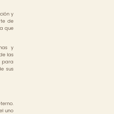
ción y
rte de
va que
mas y
de las
o para
de sus
terno.
el uno