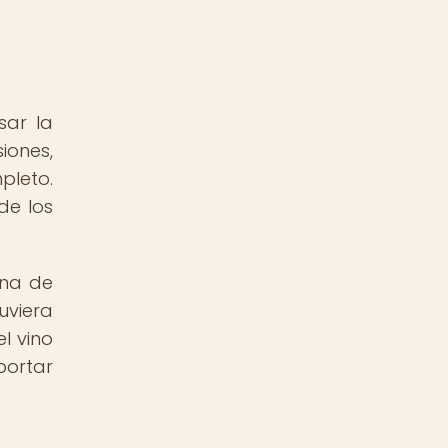
sar la
iones,
pleto.
de los
una de
uviera
l vino
portar