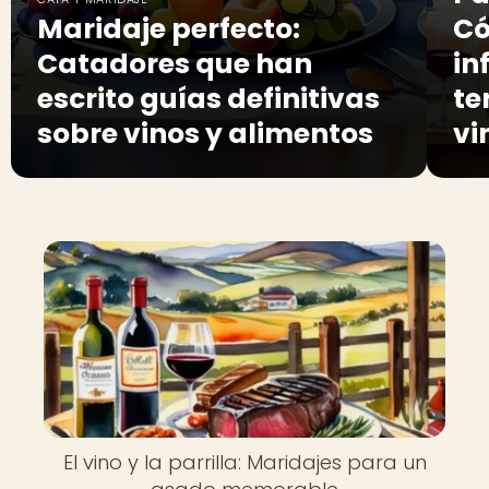
Maridaje perfecto:
Có
Catadores que han
in
escrito guías definitivas
te
sobre vinos y alimentos
vi
El vino y la parrilla: Maridajes para un