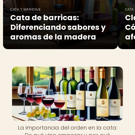
CATA Y MARIDAJE
CATA
Cata de barricas:
Cl
Diferenciando sabores y
Có
aromas de la madera
af
La importancia del orden en la cata: