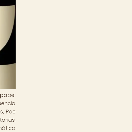
 papel
uencia
s, Poe
orias.
mática