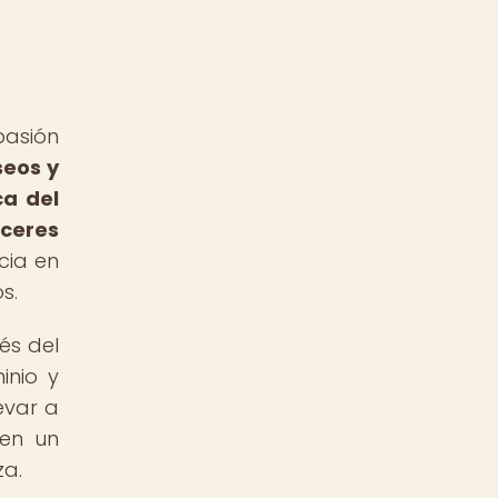
asión
seos y
ca del
ceres
cia en
s.
vés del
inio y
evar a
 en un
za.