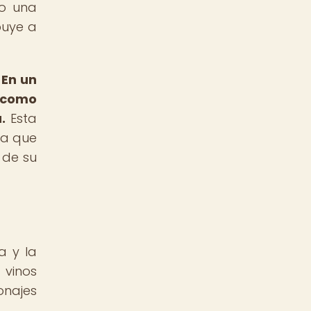
mo una
buye a
.
En un
, como
.
Esta
ya que
 de su
a y la
 vinos
onajes