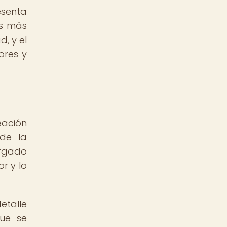
esenta
os más
d, y el
ores y
eación
 de la
argado
r y lo
etalle
que se