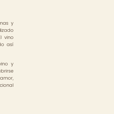
emas y
lizado
l vino
do así
vino y
brirse
 amor,
cional