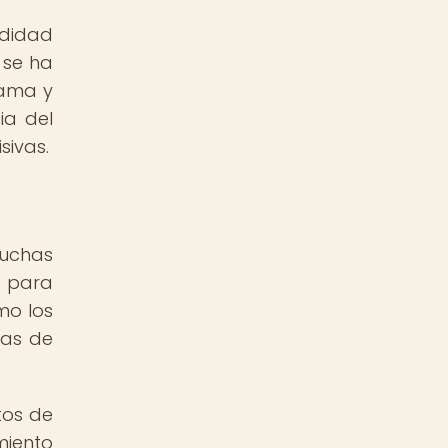
ndidad
e se ha
rama y
ia del
sivas.
muchas
a para
mo los
pas de
tos de
miento