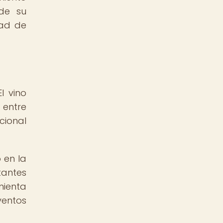
 de su
dad de
l vino
 entre
cional
 en la
tantes
mienta
ventos