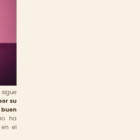
 sigue
por su
y buen
no ha
 en el