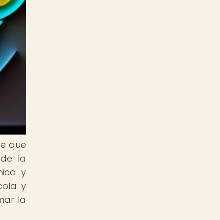
te que
 de la
nica y
cola y
mar la