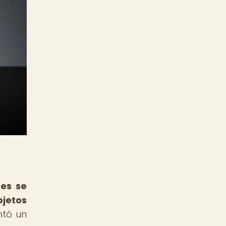
nes se
jetos
ntó un