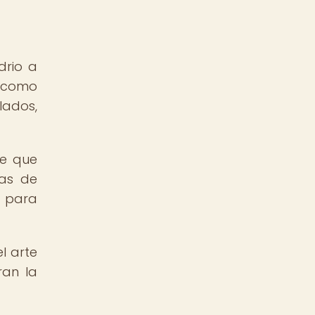
drio a
, como
lados,
te que
cas de
, para
l arte
ran la