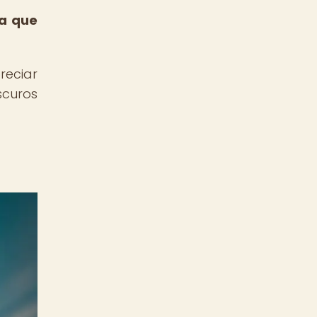
ta que
reciar
scuros