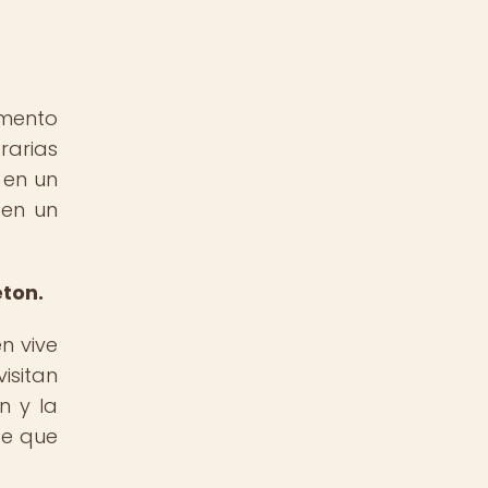
emento
rarias
 en un
 en un
eton.
n vive
isitan
n y la
te que