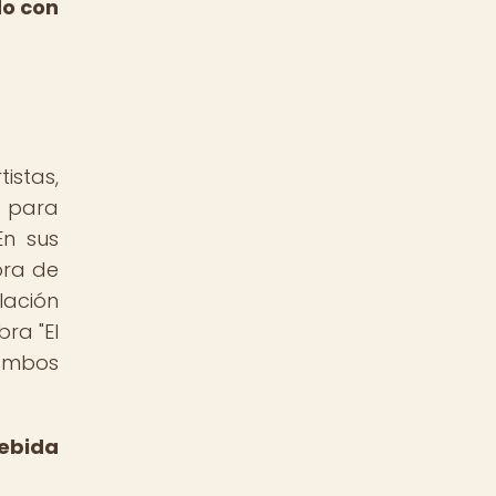
do con
istas,
o para
En sus
ora de
lación
bra "El
 ambos
bebida