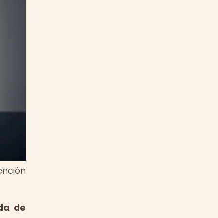
ención
ada de