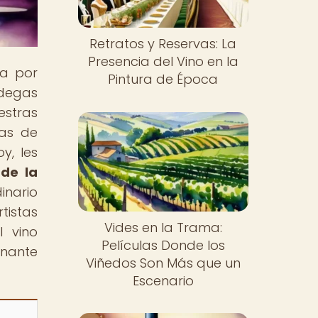
Retratos y Reservas: La
Presencia del Vino en la
da por
Pintura de Época
odegas
estras
cas de
y, les
 de la
inario
tistas
Vides en la Trama:
l vino
Películas Donde los
onante
Viñedos Son Más que un
Escenario