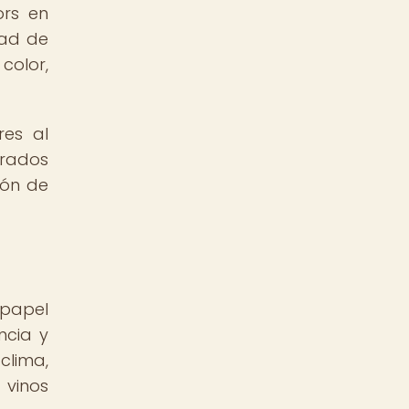
ors en
dad de
color,
res al
orados
ión de
papel
ncia y
clima,
 vinos