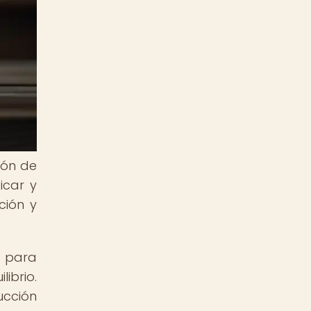
ión de
icar y
ción y
s para
ibrio.
ucción