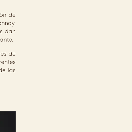
ión de
onnay.
os dan
ante.
nes de
rentes
de las