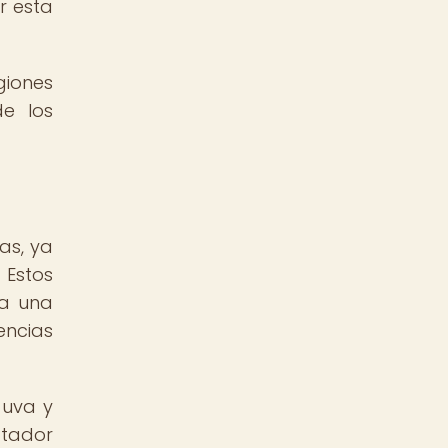
ir esta
giones
de los
as, ya
 Estos
 a una
encias
 uva y
atador