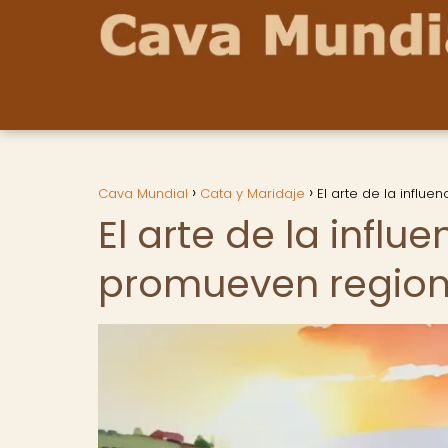
Cava Mundial
Cata y Maridaje
El arte de la infl
El arte de la infl
promueven region