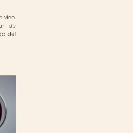
 vino.
iar de
da del