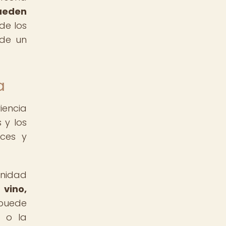
ueden
de los
 de un
a
iencia
 y los
ices y
inidad
 vino,
puede
s o la