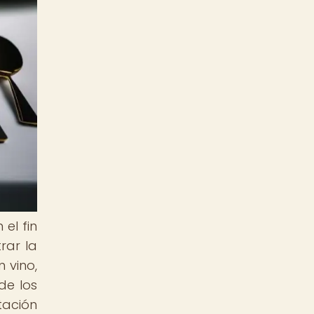
el fin
rar la
 vino,
de los
tación