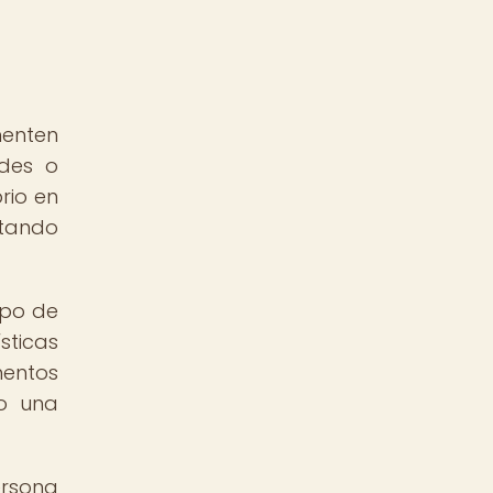
menten
udes o
rio en
ltando
ipo de
sticas
mentos
o una
ersona