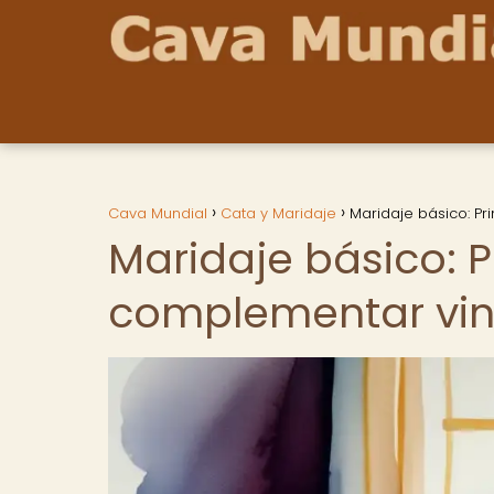
Cava Mundial
Cata y Maridaje
Maridaje básico: Pr
Maridaje básico: P
complementar vin