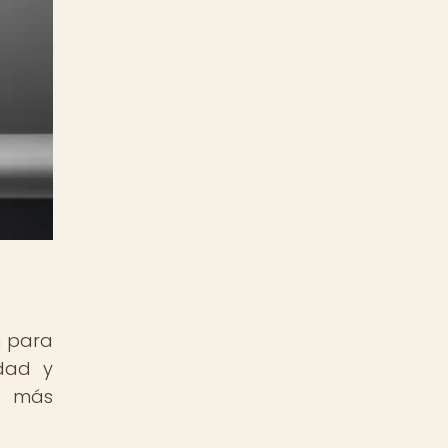
n para
idad y
os más