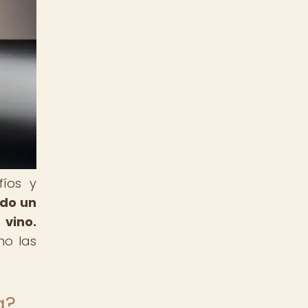
fíos y
ido un
 vino.
mo las
a?