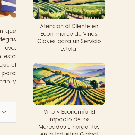
Atención al Cliente en
ón que
Ecommerce de Vinos:
odegas
Claves para un Servicio
 uva,
Estelar
n esta
que el
s para
endo y
Vino y Economía: El
Impacto de los
Mercados Emergentes
en la Industria Global