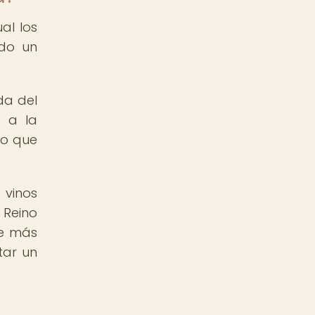
al los
ido un
da del
s a la
lo que
 vinos
 Reino
de más
tar un