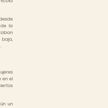
nícola
 desde
 de la
ntaban
 baja,
.
ujeres
 en el
iertos
gún un