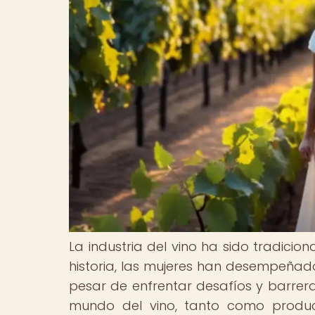
La industria del vino ha sido tradici
historia, las mujeres han desempeñado
pesar de enfrentar desafíos y barreras
mundo del vino, tanto como produc