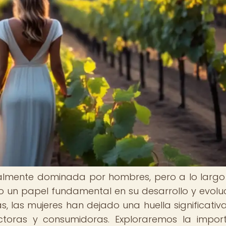
onalmente dominada por hombres, pero a lo largo
 un papel fundamental en su desarrollo y evoluc
, las mujeres han dejado una huella significativa
toras y consumidoras. Exploraremos la impor