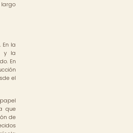
 largo
 En la
a y la
do. En
ucción
sde el
papel
ra que
ión de
ecidos