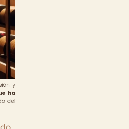
sión y
ue ha
do del
ndo