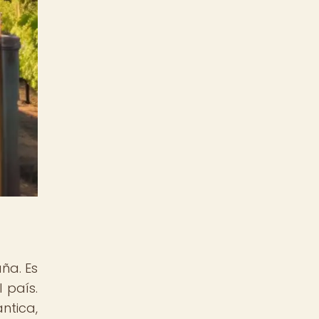
ña. Es
 país.
ntica,