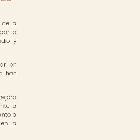
 de la
por la
udio y
jar en
la han
mejora
ento a
anto a
 en la