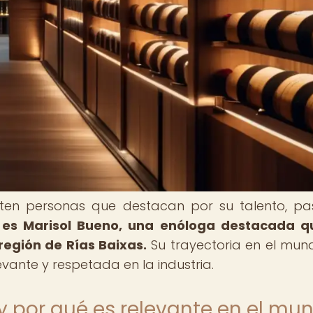
isten personas que destacan por su talento, pa
 es Marisol Bueno, una enóloga destacada q
región de Rías Baixas.
Su trayectoria en el mun
evante y respetada en la industria.
y por qué es relevante en el mu