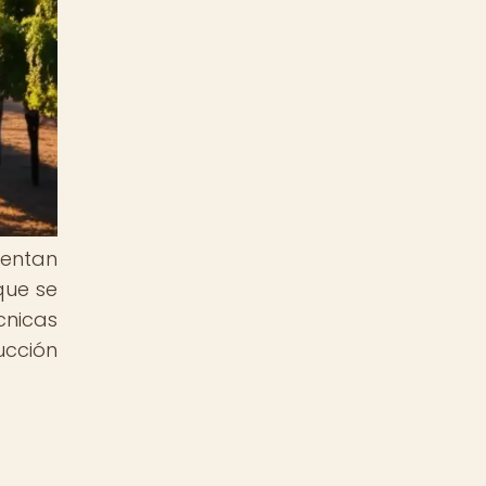
sentan
que se
cnicas
ucción