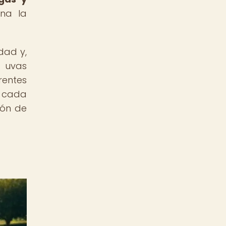
ina la
dad y,
r uvas
rentes
s cada
ión de