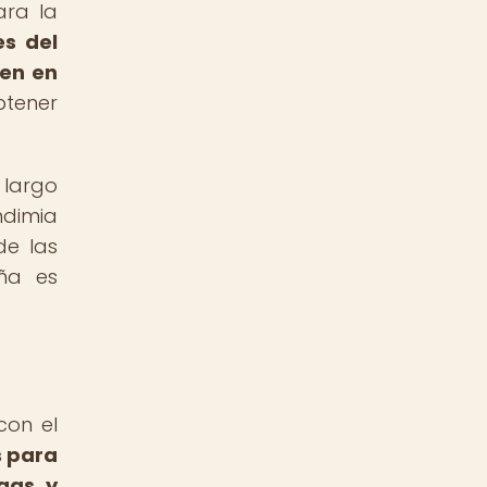
ara la
es del
yen en
btener
 largo
ndimia
de las
iña es
con el
s para
agas y