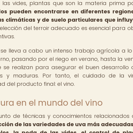
n las vides, plantas que son la materia prima p
dos pueden encontrarse en diferentes region
 climáticas y de suelo particulares que influ
a elección del terroir adecuado es esencial para o
tivas.
e lleva a cabo un intenso trabajo agrícola a lo
erno, pasando por el riego en verano, hasta la ve
 se realizan para asegurar el buen desarrollo 
s y maduras. Por tanto, el cuidado de la v
 del producto final: el vino.
tura en el mundo del vino
onjunto de técnicas y conocimientos relacionados 
lección de las variedades de uva más adecuada
los, la poda de las vides, el control de pl