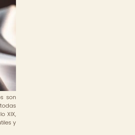
os son
 todas
o XIX,
iles y