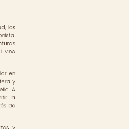
d, los
nista.
nturas
l vino
lor en
fera y
llo. A
tir la
vés de
izos y