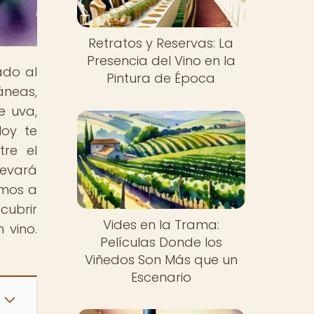
Retratos y Reservas: La
Presencia del Vino en la
ado al
Pintura de Época
áneas,
e uva,
Hoy te
tre el
levará
amos a
cubrir
Vides en la Trama:
 vino.
Películas Donde los
Viñedos Son Más que un
Escenario