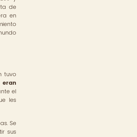
lta de
era en
miento
 mundo
n tuvo
 eran
nte el
ue les
as. Se
ir sus