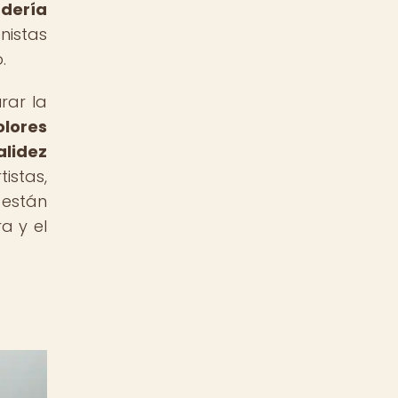
adería
nistas
.
rar la
olores
alidez
istas,
 están
a y el