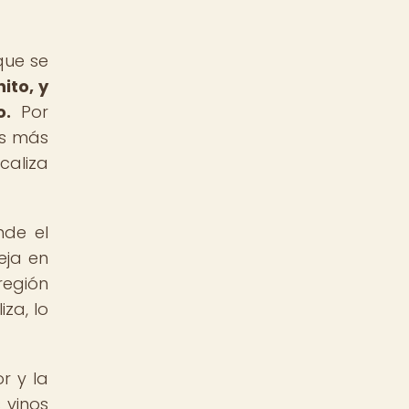
que se
ito, y
o.
Por
os más
caliza
nde el
eja en
región
za, lo
r y la
 vinos