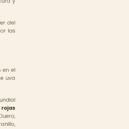
cura y
er del
or las
 en el
de uva
undial
 rojas
Duero,
nillo,