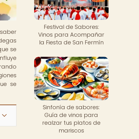
Festival de Sabores:
 saber
Vinos para Acompañar
degas
la Fiesta de San Fermín
que se
nfluye
orando
giones
que se
Sinfonía de sabores:
Guía de vinos para
realzar tus platos de
mariscos