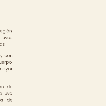
egión.
s uvas
as.
 y con
uerpo.
 mayor
ión de
la uva
os de