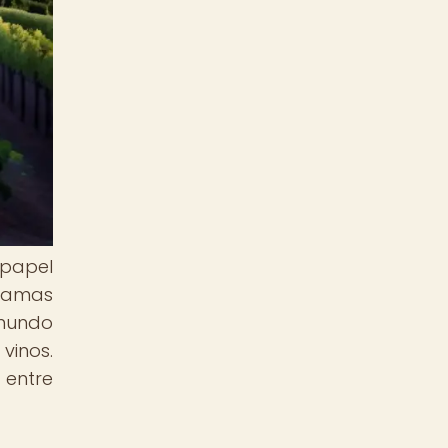
 papel
gramas
 mundo
vinos.
 entre