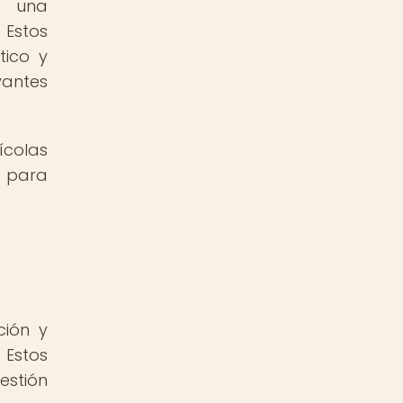
n una
 Estos
tico y
vantes
colas
e para
ción y
 Estos
estión