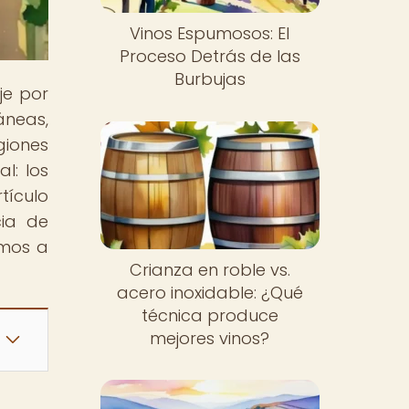
Vinos Espumosos: El
Proceso Detrás de las
Burbujas
je por
áneas,
giones
l: los
ículo
cia de
amos a
Crianza en roble vs.
acero inoxidable: ¿Qué
técnica produce
mejores vinos?