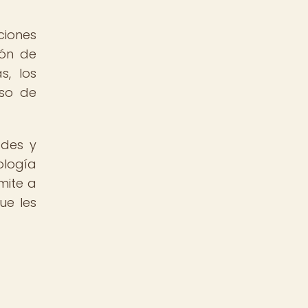
ciones
ión de
s, los
eso de
ades y
ología
mite a
ue les