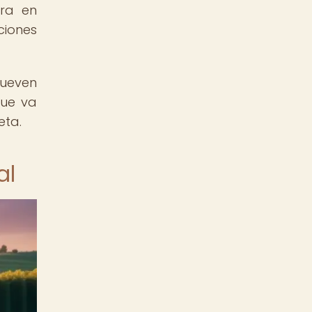
tra en
ciones
mueven
que va
eta.
al