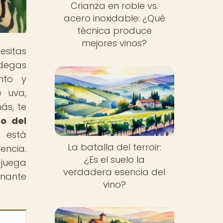
Crianza en roble vs.
acero inoxidable: ¿Qué
técnica produce
mejores vinos?
esitas
odegas
nto y
e uva,
ás, te
to del
 está
La batalla del terroir:
encia.
¿Es el suelo la
 juega
verdadera esencia del
inante
vino?