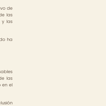
tivo de
de las
 y las
ado ha
sables
de las
 en el
lusión