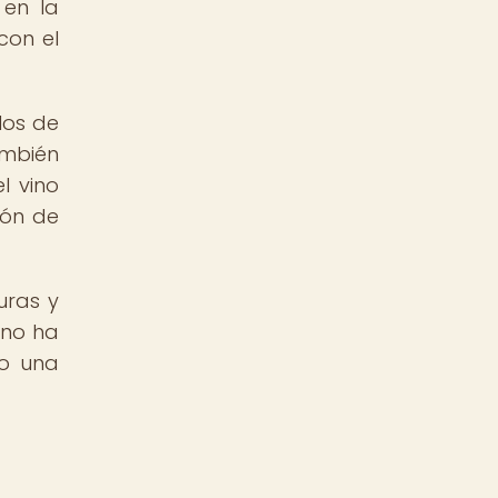
 en la
con el
los de
ambién
l vino
ión de
uras y
ino ha
do una