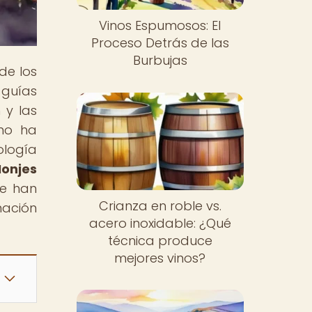
Vinos Espumosos: El
Proceso Detrás de las
Burbujas
de los
 guías
 y las
ino ha
ología
Monjes
ue han
Crianza en roble vs.
mación
acero inoxidable: ¿Qué
técnica produce
mejores vinos?