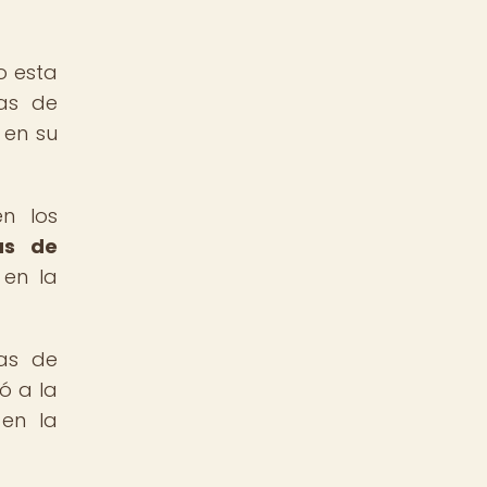
o esta
cas de
 en su
en los
as de
 en la
as de
ó a la
 en la