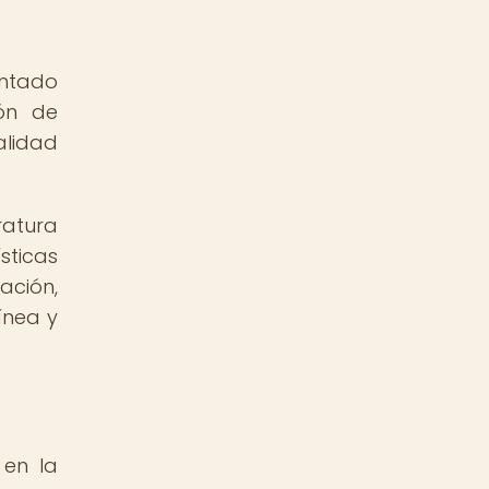
entado
ión de
alidad
ratura
sticas
ación,
ínea y
 en la