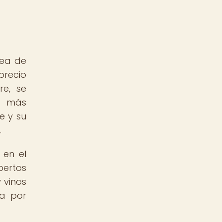
dea de
precio
e, se
n más
e y su
.
 en el
pertos
 vinos
da por