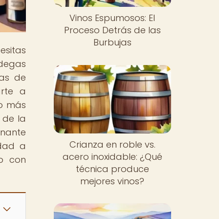
Vinos Espumosos: El
Proceso Detrás de las
Burbujas
esitas
odegas
cas de
arte a
no más
 de la
onante
Crianza en roble vs.
idad a
acero inoxidable: ¿Qué
no con
técnica produce
mejores vinos?