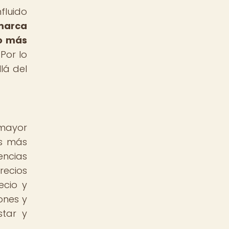
fluido
marca
io más
Por lo
lá del
 mayor
es más
encias
recios
ecio y
ones y
star y