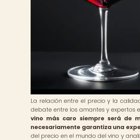
La relación entre el precio y la cali
debate entre los amantes y expertos e
vino más caro siempre será de me
necesariamente garantiza una exper
del precio en el mundo del vino y anali