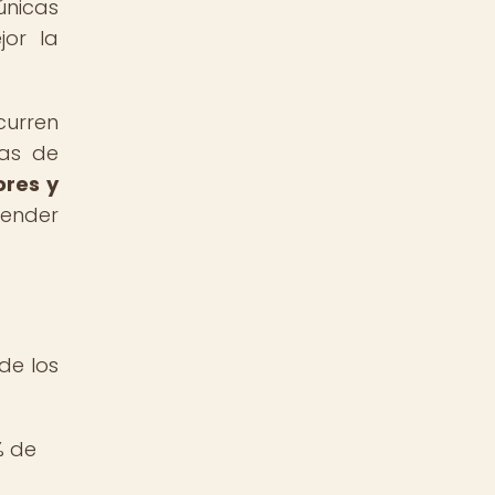
únicas
jor la
curren
cas de
ores y
ender
de los
% de