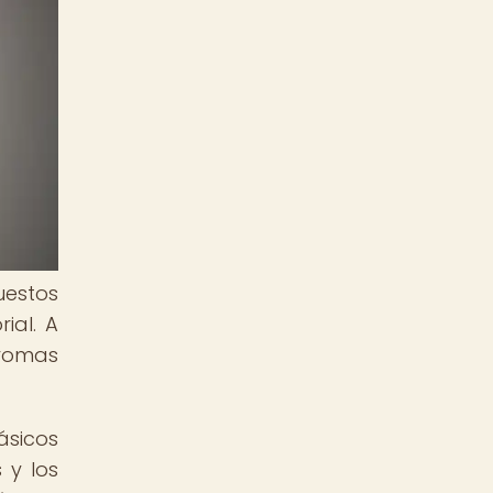
uestos
ial. A
aromas
ásicos
 y los