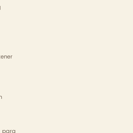
l
tener
n
y para