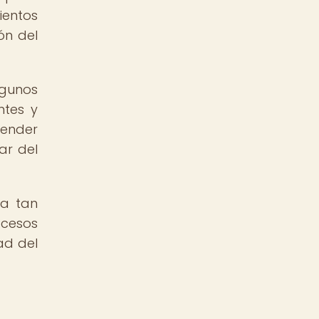
ientos
ón del
gunos
ntes y
tender
ar del
da tan
ocesos
ad del