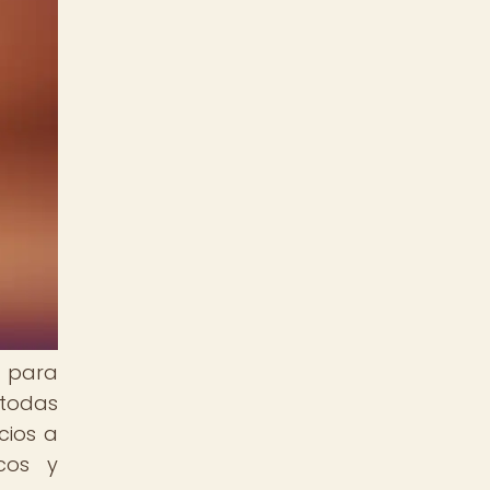
l para
 todas
cios a
icos y