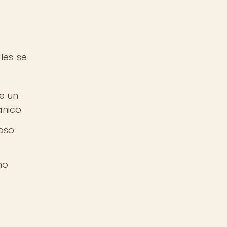
les se
de un
nico.
ioso
mo