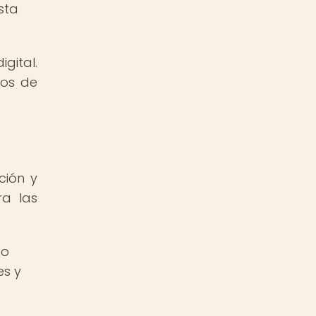
sta
gital.
cos de
ción y
ra las
ho
es y