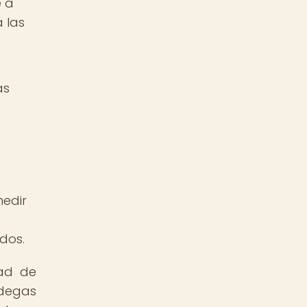
e a
 las
as
medir
dos.
dad de
odegas