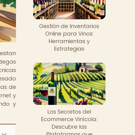
Gestión de Inventarios
Online para Vinos:
Herramientas y
Estrategias
esitan
odegas
cnicas
resado
ias de
rnet y
endo y
Los Secretos del
Ecommerce Vinícola:
Descubre las
Plataformas que