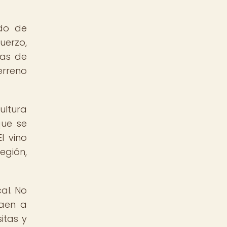
ido de
fuerzo,
cas de
erreno
ultura
que se
l vino
egión,
al. No
raen a
itas y