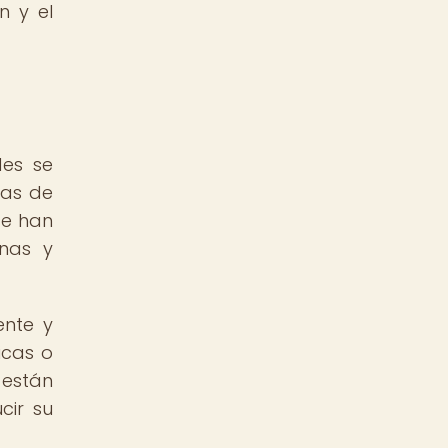
n y el
des se
das de
se han
onas y
ente y
icas o
 están
cir su