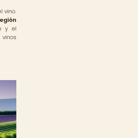
 vino.
región
n y el
 vinos