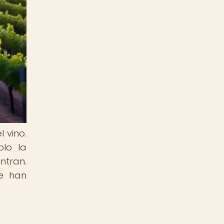
 vino.
lo la
ntran.
ue han