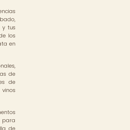
encias
obado,
 y tus
de los
ata en
nales,
las de
nes de
 vinos
entos
o para
lla de