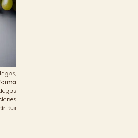
degas,
 forma
odegas
ciones
ir tus