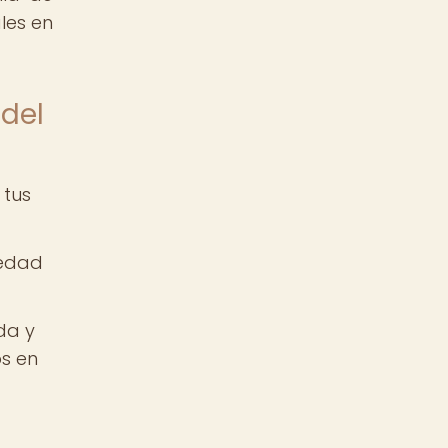
les en
 del
 tus
iedad
da y
s en