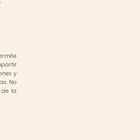
o
ermite
partir
ones y
as. No
 de la