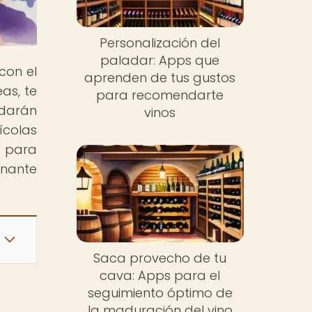
Personalización del
paladar: Apps que
con el
aprenden de tus gustos
as, te
para recomendarte
ndarán
vinos
ícolas
s para
onante
Saca provecho de tu
cava: Apps para el
seguimiento óptimo de
la maduración del vino