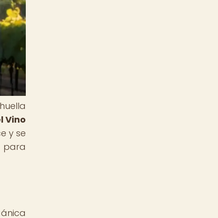
huella
l Vino
e y se
e para
gánica