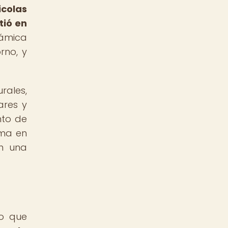
icolas
tió en
námica
rno, y
rales,
ares y
nto de
ema en
en una
lo que