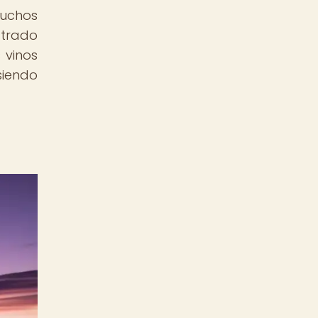
muchos
strado
 vinos
siendo