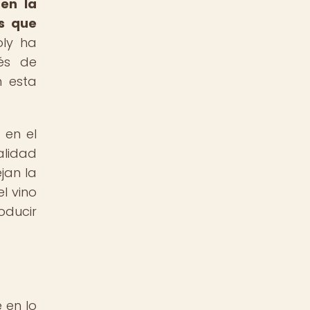
 en la
es que
ly ha
és de
n esta
 en el
alidad
jan la
l vino
oducir
 en lo