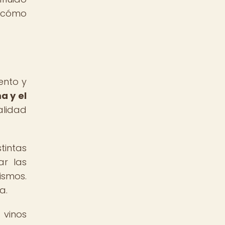
y cómo
ento y
ma y el
alidad
tintas
ar las
ismos.
a.
 vinos