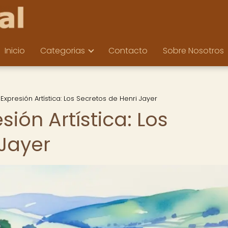
Inicio
Categorias
Contacto
Sobre Nosotros
Expresión Artística: Los Secretos de Henri Jayer
ión Artística: Los
 Jayer