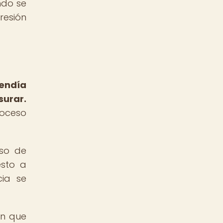
ndo se
resión
endía
surar.
roceso
eso de
esto a
cia se
en que