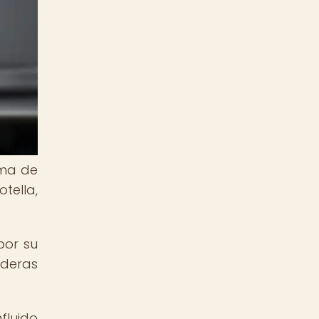
rma de
tella,
por su
aderas
fluido