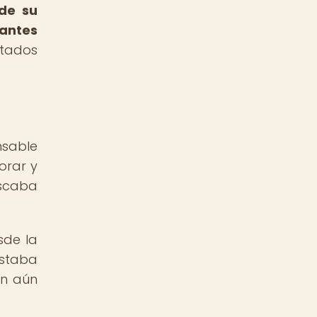
de su
mantes
ltados
nsable
orar y
uscaba
sde la
estaba
an aún