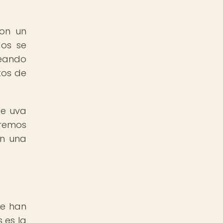
con un
dos se
reando
tos de
de uva
iremos
en una
ue han
 es la