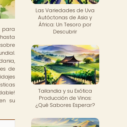
Las Variedades de Uva
Autóctonas de Asia y
África: Un Tesoro por
s para
Descubrir
 hasta
sobre
ndial.
dania,
des de
idajes
sticas
Tailandia y su Exótica
dable!
Producción de Vinos:
en su
¿Qué Sabores Esperar?