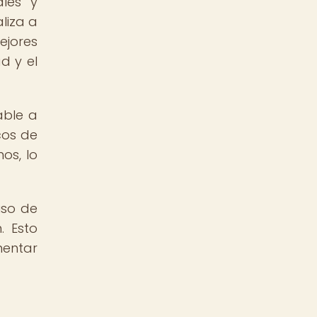
les y
liza a
ejores
d y el
able a
cos de
os, lo
uso de
. Esto
mentar