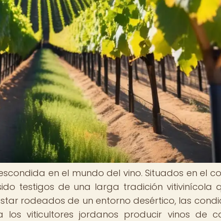
escondida en el mundo del vino. Situados en el c
ido testigos de una larga tradición vitivinícola 
star rodeados de un entorno desértico, las condi
 los viticultores jordanos producir vinos de c