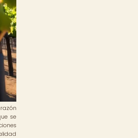
orazón
que se
ciones
alidad