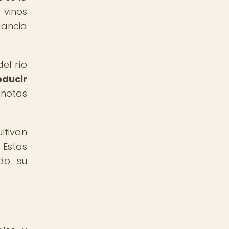
 vinos
gancia
el río
oducir
 notas
ltivan
 Estas
do su