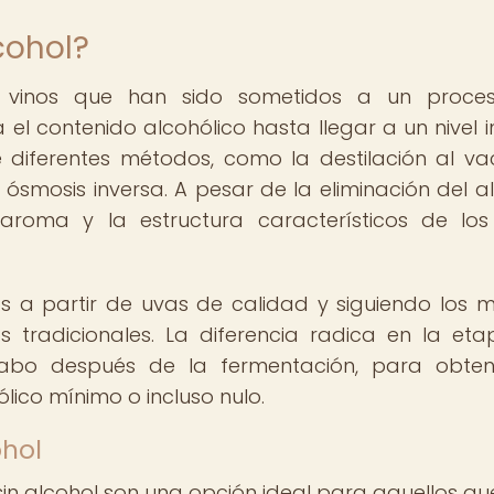
cohol?
os vinos que han sido sometidos a un proce
a el contenido alcohólico hasta llegar a un nivel in
e diferentes métodos, como la destilación al vac
smosis inversa. A pesar de la eliminación del al
 aroma y la estructura característicos de los
os a partir de uvas de calidad y siguiendo los 
os tradicionales. La diferencia radica en la et
 cabo después de la fermentación, para obte
lico mínimo o incluso nulo.
ohol
sin alcohol son una opción ideal para aquellos qu