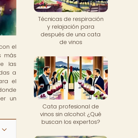
Técnicas de respiración
y relajación para
después de una cata
de vinos
con el
as más
re las
adas a
ara el
donde
ner un
Cata profesional de
vinos sin alcohol: ¿Qué
buscan los expertos?