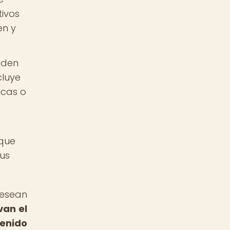
tivos
en y
eden
cluye
icas o
 que
sus
desean
van el
tenido