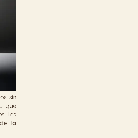
os sin
ro que
s. Los
 de la