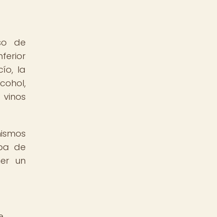
so de
ferior
ío, la
cohol,
 vinos
mismos
apa de
ner un
e