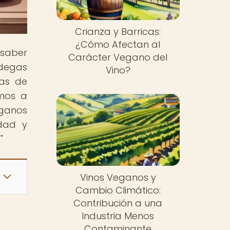
Crianza y Barricas:
¿Cómo Afectan al
 saber
Carácter Vegano del
degas
Vino?
cas de
amos a
eganos
idad y
"
Vinos Veganos y
Cambio Climático:
Contribución a una
Industria Menos
Contaminante