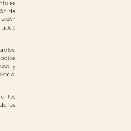
ntales
ión de
visión
rmadas
rales,
pactos
 uso y
lidad,
rentes
 de los