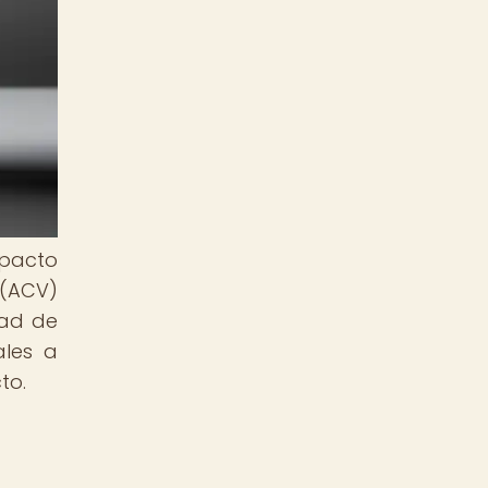
mpacto
 (ACV)
dad de
ales a
to.