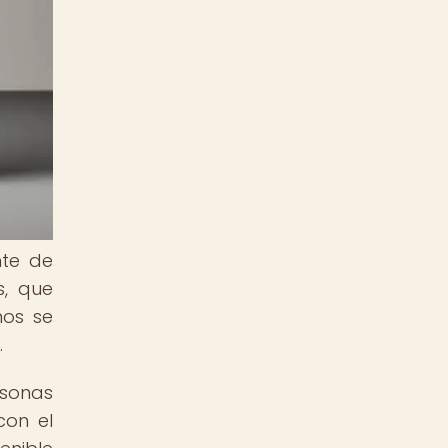
nte de
s, que
nos se
.
rsonas
con el