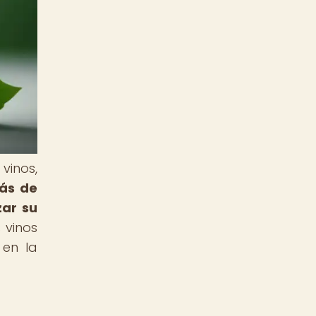
vinos,
más de
zar su
 vinos
 en la