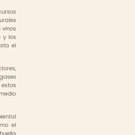
cursos
urales
 vinos
 y los
sta el
tores,
 gases
 estos
 medio
iental
omo el
huella