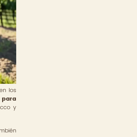
en los
 para
ecco y
ambién