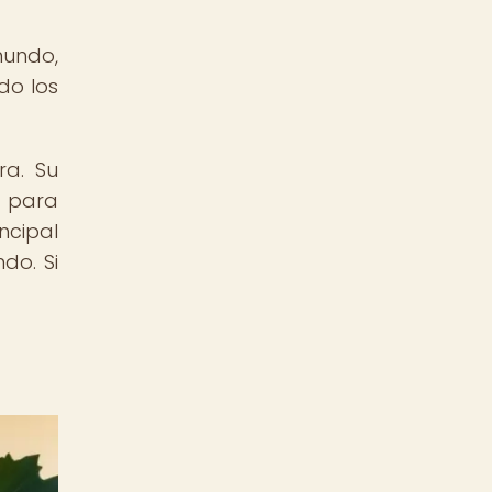
mundo,
do los
ra. Su
r para
ncipal
do. Si