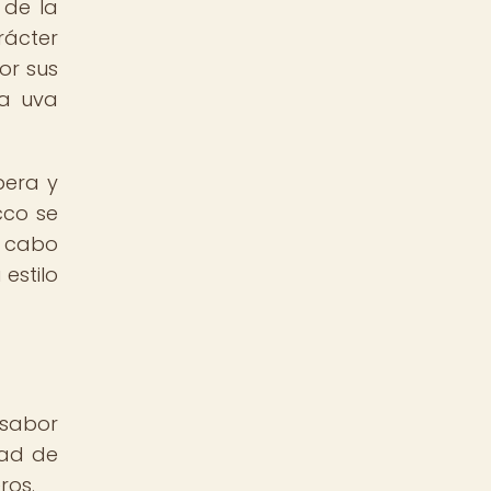
 de la
rácter
or sus
la uva
pera y
cco se
a cabo
estilo
 sabor
dad de
ros.