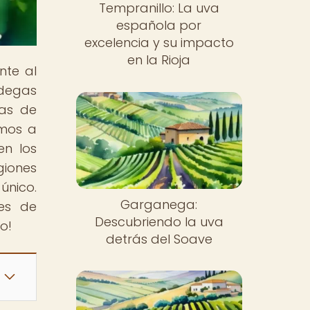
Tempranillo: La uva
española por
excelencia y su impacto
en la Rioja
nte al
degas
cas de
amos a
en los
giones
único.
Garganega:
es de
Descubriendo la uva
o!
detrás del Soave