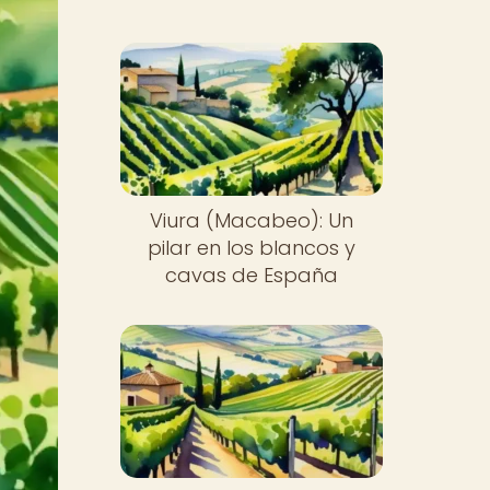
Viura (Macabeo): Un
pilar en los blancos y
cavas de España