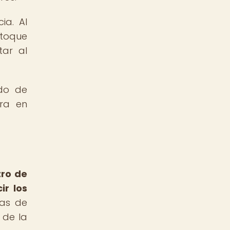
ia. Al
 toque
tar al
ido de
era en
ro de
ir los
nas de
 de la