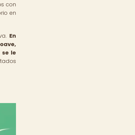
os con
rio en
iva.
En
Soave,
 se le
stados