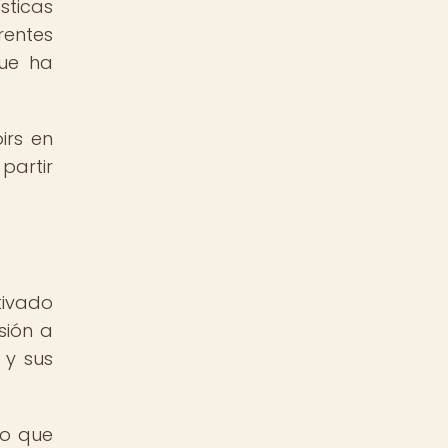
sticas
rentes
que ha
irs en
partir
tivado
sión a
 y sus
lo que