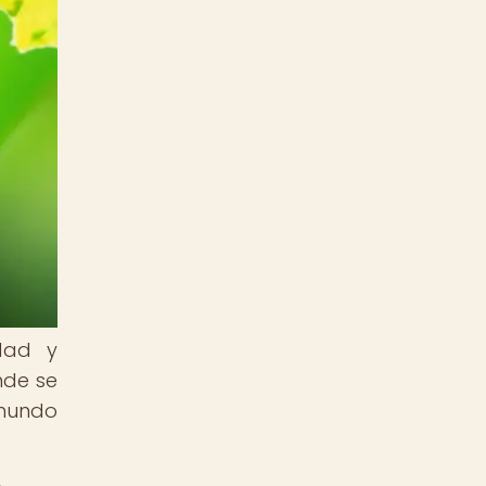
dad y
nde se
 mundo