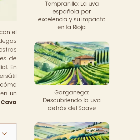
Tempranillo: La uva
española por
excelencia y su impacto
en la Rioja
con el
odegas
estras
des de
al. En
rsátil
y cómo
Garganega:
 en un
Descubriendo la uva
e
Cava
detrás del Soave