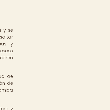
s y se
saltar
isas y
rescos
s como
dad de
ión de
comida
tura y