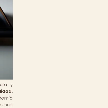
ura y
lidad,
nomía
do una