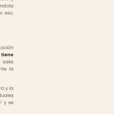
ándola
r eso,
tación
tiene
l sake
nte la
a y la
tuales
" y se