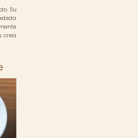
do. Su
bebida
lmente
s crea
e