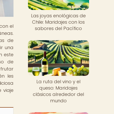
Las joyas enológicas de
Chile: Maridajes con los
con el
sabores del Pacífico
áneas.
cas de
ir una
n este
eso de
frutar
én les
La ruta del vino y el
ciosa
queso: Maridajes
 viaje
clásicos alrededor del
mundo