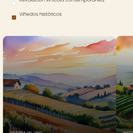
Viñedos históricos
HISTORIA DEL VINO
HISTO