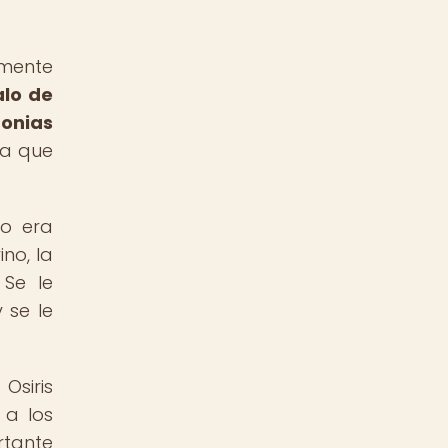
amente
alo de
onias
ya que
no era
no, la
 Se le
 se le
Osiris
 a los
rtante