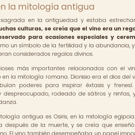
en la mitología antigua
a sagrada en la antigüedad y estaba estrech
chas culturas, se creía que el vino era un reg
reservado para ocasiones especiales y cerem
omo un símbolo de la fertilidad y la abundancia, 
e eran considerados regalos divinos.
dioses más importantes relacionados con el vi
n la mitología romana. Dionisio era el dios del vi
ibuían poderes para inspirar éxtasis y frenesí.
 despreocupado, rodeado de sátiros y ninfas, y
 danza.
logía antigua es Osiris, en la mitología egipcia. 
da después de la muerte, y se creía que enseñó
r vino. El vino también desempeñaba un papel impo