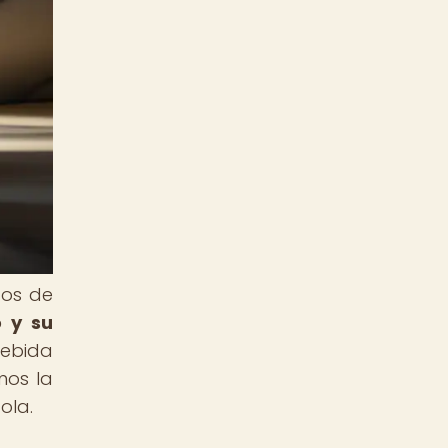
tos de
o y su
bebida
mos la
ola.