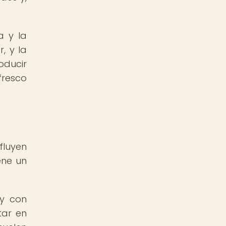
a y la
, y la
oducir
fresco
fluyen
ene un
 y con
tar en