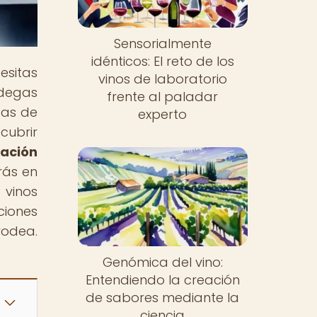
Sensorialmente
idénticos: El reto de los
esitas
vinos de laboratorio
odegas
frente al paladar
cas de
experto
cubrir
lación
rás en
 vinos
ciones
rodea.
Genómica del vino:
Entendiendo la creación
de sabores mediante la
ciencia