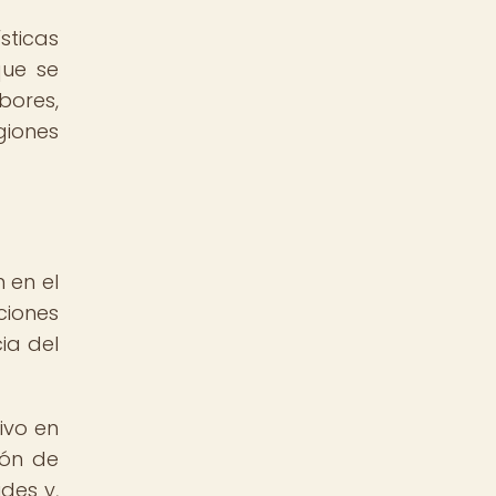
sticas
que se
bores,
giones
 en el
ciones
cia del
ivo en
ión de
des y,