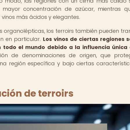
mo modo, las regiones con un clima más cálido 
 mayor concentración de azúcar, mientras qu
 vinos más ácidos y elegantes.
s organolépticas, los terroirs también pueden tran
ón en particular.
Los vinos de ciertas regiones 
 todo el mundo debido a la influencia única
ión de denominaciones de origen, que prote
a región específica y bajo ciertas característi
ción de terroirs