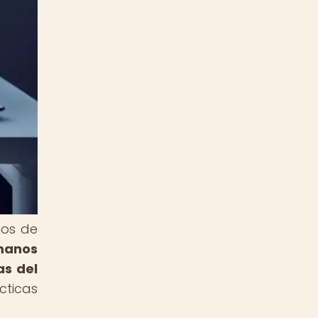
nos de
umanos
as del
cticas