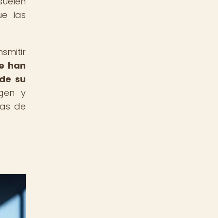
suelen
e las
smitir
se han
 de su
gen y
cas de