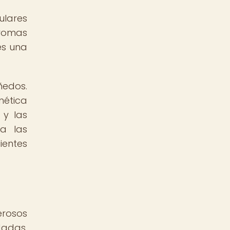
ulares
aromas
es una
ñedos.
nética
 y las
a las
ientes
erosos
dadas,