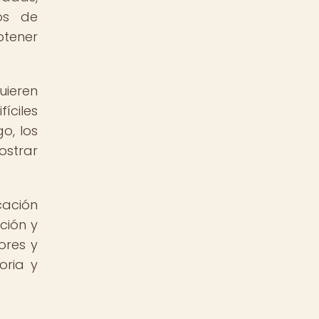
os de
btener
uieren
íciles
o, los
ostrar
cación
ción y
ores y
oria y