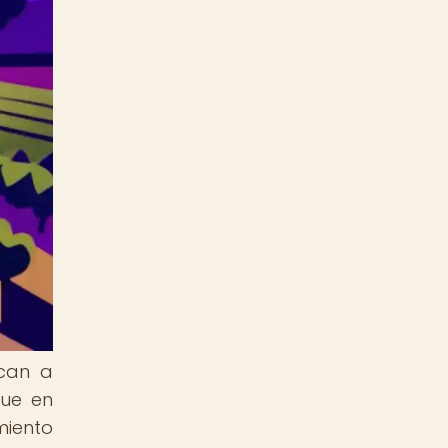
ican a
que en
miento