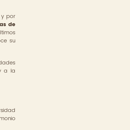
 y por
das de
ltimos
oce su
edades
y a la
rsidad
imonio