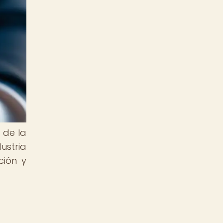
 de la
ustria
ción y