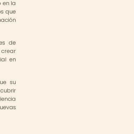
 en la
os que
mación
des de
 crear
ial en
que su
cubrir
iencia
nuevas