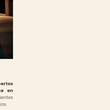
ertos
se en
ientes
das.