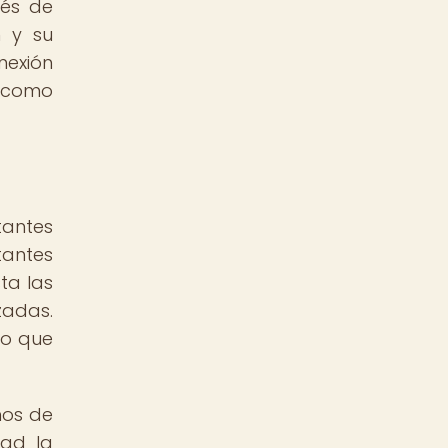
vés de
n y su
nexión
n como
tantes
tantes
ta las
zadas.
lo que
ños de
dad la