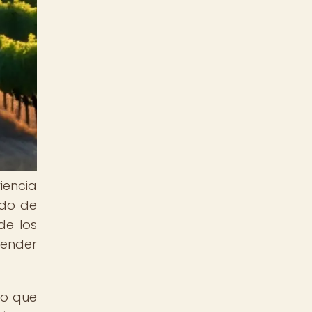
iencia
ndo de
de los
render
no que