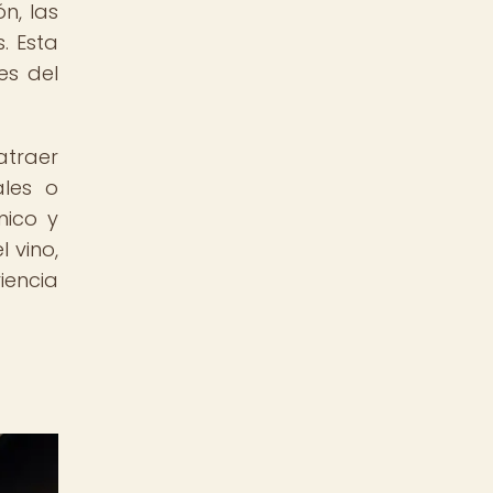
n, las
. Esta
es del
atraer
ales o
mico y
 vino,
iencia