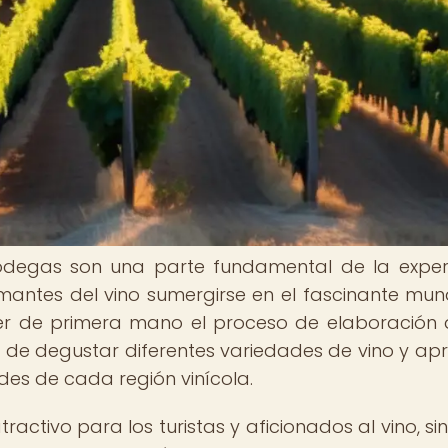
 bodegas son una parte fundamental de la exper
s amantes del vino sumergirse en el fascinante mu
onocer de primera mano el proceso de elaboración 
 de degustar diferentes variedades de vino y ap
ades de cada región vinícola.
ractivo para los turistas y aficionados al vino, si