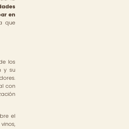
dades
par en
ra que
de los
n y su
dores.
al con
zación
bre el
vinos,