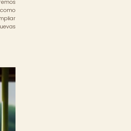
dremos
 como
mpliar
nuevas