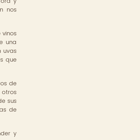
dora y
ón nos
 vinos
ce una
n uvas
os que
vos de
 otros
de sus
cas de
nder y