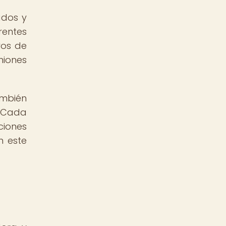
ados y
rentes
vos de
niones
ambién
. Cada
ciones
n este