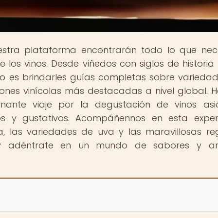
estra plataforma encontrarán todo lo que nec
los vinos. Desde viñedos con siglos de historia
vo es brindarles guías completas sobre varieda
giones vinícolas más destacadas a nivel global. H
nante viaje por la degustación de vinos asiá
os y gustativos. Acompáñennos en esta exper
ia, las variedades de uva y las maravillosas re
do y adéntrate en un mundo de sabores y a