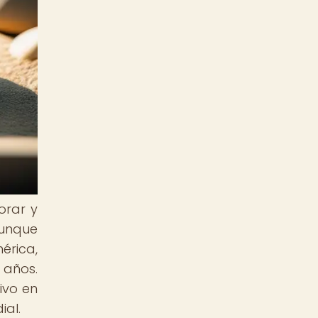
orar y
unque
érica,
 años.
ivo en
ial.