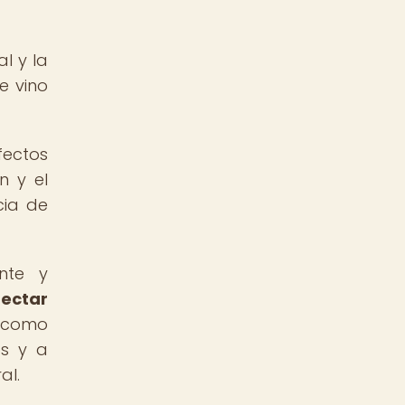
l y la
e vino
fectos
n y el
cia de
nte y
nectar
r como
os y a
al.