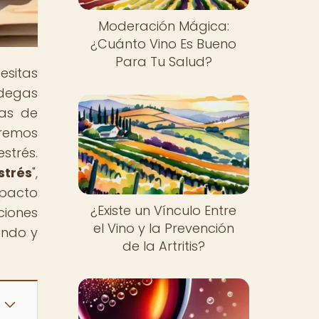
Moderación Mágica:
¿Cuánto Vino Es Bueno
Para Tu Salud?
esitas
odegas
cas de
eremos
strés.
strés
",
mpacto
¿Existe un Vínculo Entre
ciones
el Vino y la Prevención
endo y
de la Artritis?