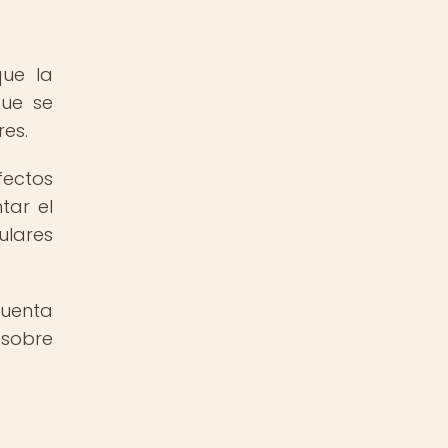
que la
que se
es.
fectos
tar el
ulares
cuenta
 sobre