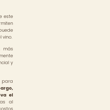
e este
rmiten
 puede
 vino.
a, más
lmente
cial y
a para
argo,
eva el
as al
costos