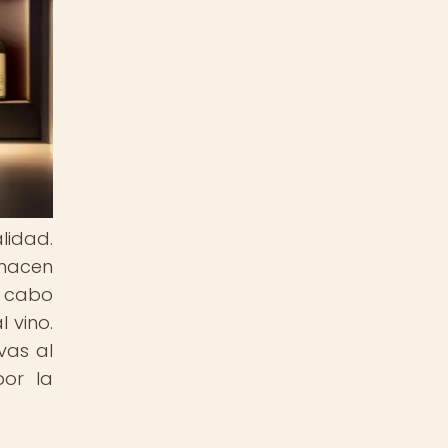
lidad.
 hacen
a cabo
 vino.
vas al
por la