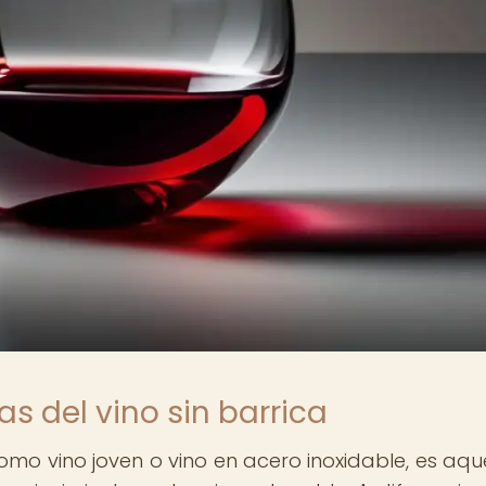
as del vino sin barrica
como vino joven o vino en acero inoxidable, es aqu