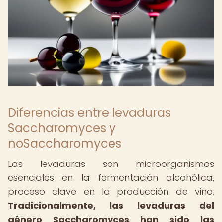
Diferencias entre levaduras
Saccharomyces y
noSaccharomyces
Las levaduras son microorganismos
esenciales en la fermentación alcohólica,
proceso clave en la producción de vino.
Tradicionalmente, las levaduras del
género Saccharomyces han sido las