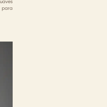
suaves
o para