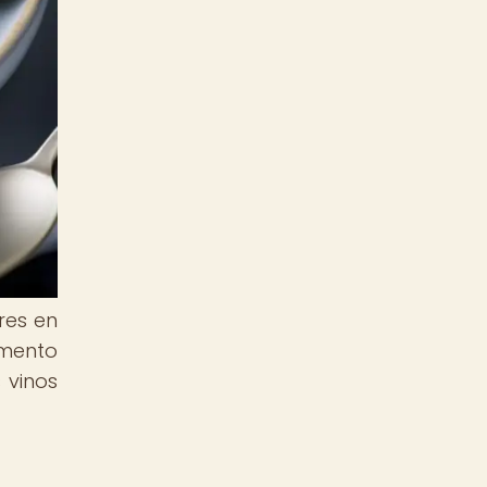
res en
emento
 vinos