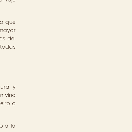
lo que
 mayor
os del
 todas
cura y
n vino
eiro o
o a la