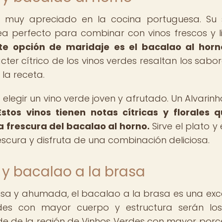
y muy apreciado en la cocina portuguesa. Su
ea perfecto para combinar con vinos frescos y l
te opción de maridaje es el bacalao al horn
cter cítrico de los vinos verdes resaltan los sabor
la receta.
legir un vino verde joven y afrutado. Un Alvarinh
Estos vinos tienen notas cítricas y florales 
 frescura del bacalao al horno.
Sirve el plato y 
escura y disfruta de una combinación deliciosa.
 y bacalao a la brasa
nsa y ahumada, el bacalao a la brasa es una exc
erdes con mayor cuerpo y estructura serán l
e de la región de Vinhos Verdes con mayor porc