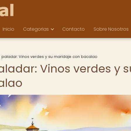
Inicio
Categorias
Contacto
Sobre Nosotros
u paladar: Vinos verdes y su maridaje con bacalao
aladar: Vinos verdes y s
alao