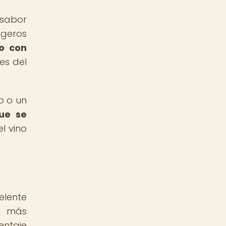
 sabor
igeros
o con
es del
o o un
que se
el vino
elente
os más
entaje