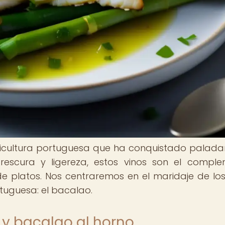
iticultura portuguesa que ha conquistado palada
escura y ligereza, estos vinos son el compl
 platos. Nos centraremos en el maridaje de los
tuguesa: el bacalao.
 y bacalao al horno