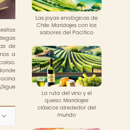
Las joyas enológicas de
Chile: Maridajes con los
esitas
sabores del Pacífico
odegas
cas de
amos a
alao.
donde
cocina
¡Sigue
La ruta del vino y el
queso: Maridajes
clásicos alrededor del
mundo