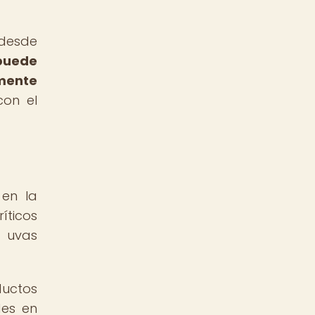
 desde
 puede
lmente
con el
 en la
íticos
e uvas
ductos
des en