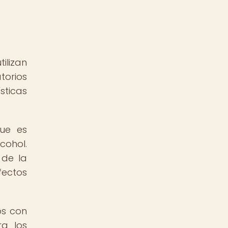
ilizan
torios
sticas
ue es
cohol.
 de la
fectos
os con
ra los