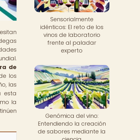
Sensorialmente
idénticos: El reto de los
esitan
vinos de laboratorio
odegas
frente al paladar
edades
experto
ndial.
ura de
de los
ño, las
a esta
ómo la
tinúen
Genómica del vino:
Entendiendo la creación
de sabores mediante la
ciencia