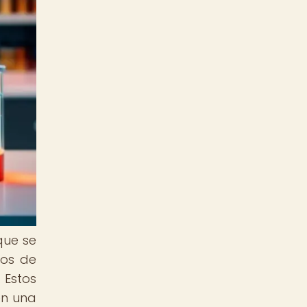
que se
vos de
 Estos
en una