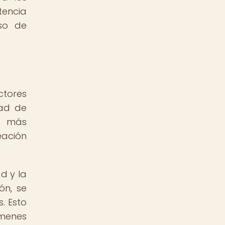
tencia
so de
ctores
dad de
es más
eación
d y la
ón, se
. Esto
menes