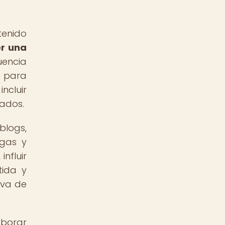
tenido
er una
uencia
d para
ncluir
nados.
blogs,
egas y
influir
tida y
iva de
borar