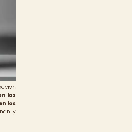
moción
en las
en los
onan y