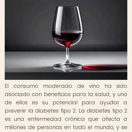
El consumo moderado de vino ha sido
asociado con beneficios para la salud, y uno
de ellos es su potencial para ayudar a
prevenir la diabetes tipo 2. La diabetes tipo 2
es una enfermedad crónica que afecta a
millones de personas en todo el mundo, y se