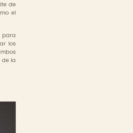
ite de
omo el
s para
ar los
 ambos
 de la