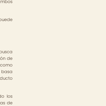
 ambos
 puede
busca
ión de
s como
e basa
oducto
do los
nas de