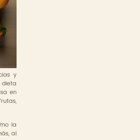
cias y
 dieta
asa en
rutas,
omo la
ás, al