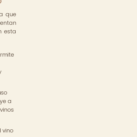
o
ya que
sentan
n esta
ermite
y
uso
uye a
vinos
 vino