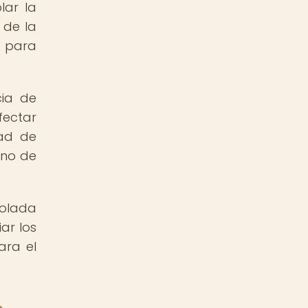
lar la
 de la
s para
cia de
fectar
dad de
ino de
rolada
ar los
ara el