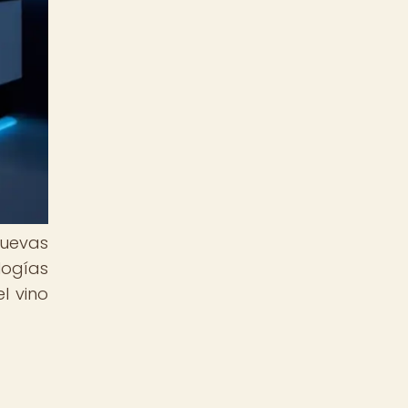
nuevas
logías
l vino