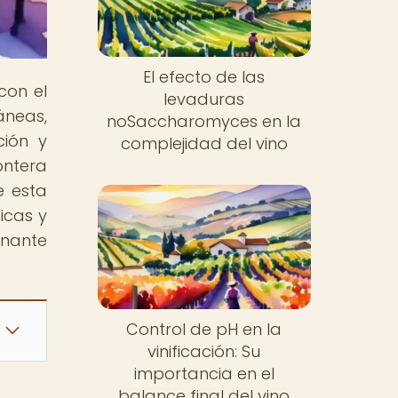
El efecto de las
con el
levaduras
áneas,
noSaccharomyces en la
ción y
complejidad del vino
ontera
e esta
icas y
inante
Control de pH en la
vinificación: Su
importancia en el
balance final del vino