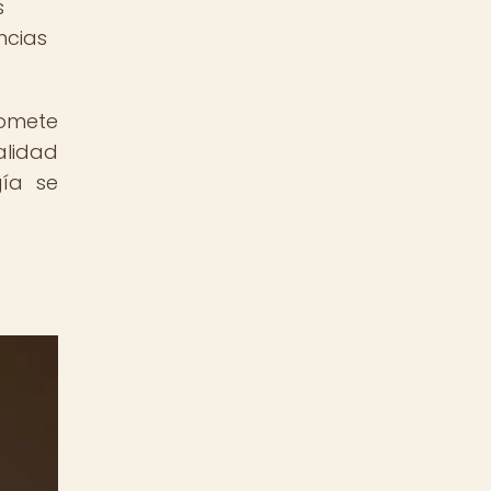
s
ncias
omete
alidad
gía se