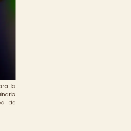
ara la
inaria
po de