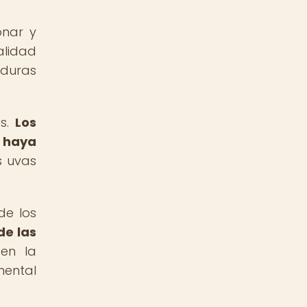
onar y
alidad
aduras
as.
Los
o haya
s uvas
de los
de las
 en la
mental