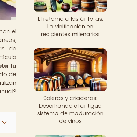
El retorno a las ánforas:
La vinificación en
con el
recipientes milenarios
áneas,
as de
tículo
ta la
ado de
ilizan
anual?
Soleras y criaderas:
Descifrando el antiguo
sistema de maduración
de vinos