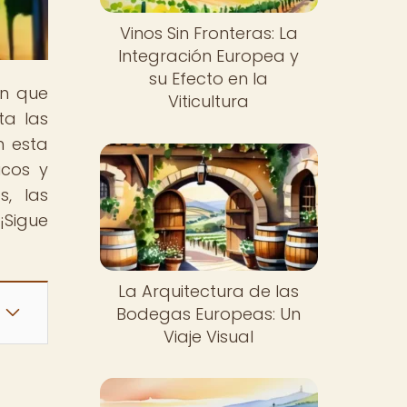
Vinos Sin Fronteras: La
Integración Europea y
su Efecto en la
ón que
Viticultura
ta las
n esta
icos y
s, las
¡Sigue
La Arquitectura de las
Bodegas Europeas: Un
Viaje Visual