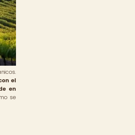
nicos.
con el
de en
ómo se