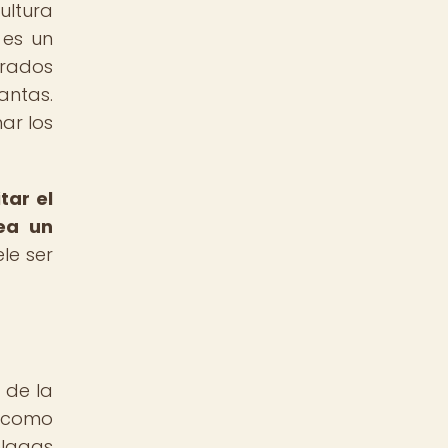
ultura
 es un
arados
antas.
ar los
itar el
ea un
ele ser
 de la
, como
plagas