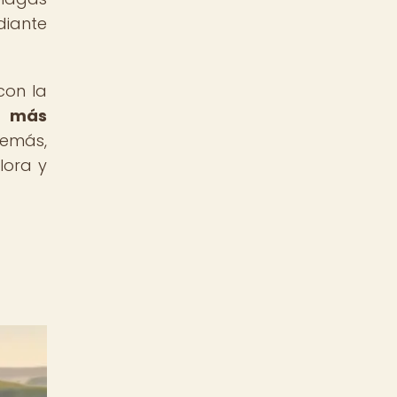
diante
con la
n más
emás,
lora y